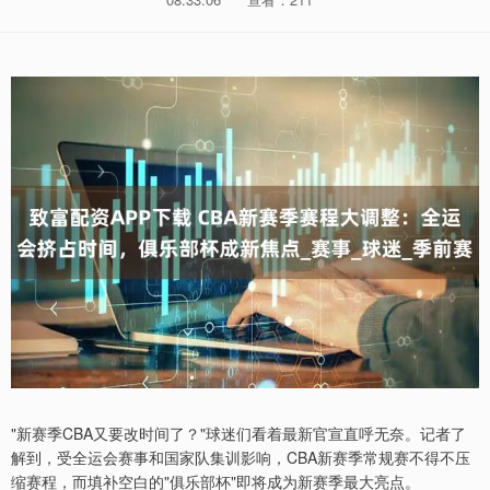
"新赛季CBA又要改时间了？"球迷们看着最新官宣直呼无奈。记者了
解到，受全运会赛事和国家队集训影响，CBA新赛季常规赛不得不压
缩赛程，而填补空白的"俱乐部杯"即将成为新赛季最大亮点。