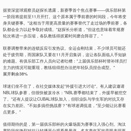
据资深篮球观察员赵探长透露，新赛季首个焦点赛事——俱乐部杯第
一阶段将提前至11月开打。这个原本属于季前赛的时间段，今年将变
身关键赛事。"这相当于用更高质量的赛事替代了走过场的季前赛，各
队都会全力以赴争取好成绩。"赵探长分析道，"但这也意味着常规赛
轮次将进一步压缩，各队教练得抓紧时间磨合阵容了。"
联赛调整带来的连锁反应引发热议。全运会刚结束，不少球员可能还
处于疲劳期，而国家队又要在11月开启集训，这让各队面临人手短缺
的难题。有俱乐部工作人员向记者吐槽："上届俱乐部杯时替补球员打
主力的情况可能重现，教练组得想办法把年轻队员捏合成型。"
展开剩余38%
球迷们坐不住了，在社交媒体发起"外援引进大讨论"。有人建议邀请
NBL球队参赛，但很快被泼冷水："NBL赛季都结束了，外援早被挖空
了。"还有人提议让CUBAL球队加入，但职业队与学生军的对抗又存
在实力差距。"不如多搞些挑战赛？"有球迷调侃道，"至少能让比赛看
点更多。"
值得期待的是，第一届俱乐部杯的火爆场面为赛事注入强心剂。淘汰
赛阶段的激烈对抗让转播平台观看量暴涨，多支青年军的亮眼表现更