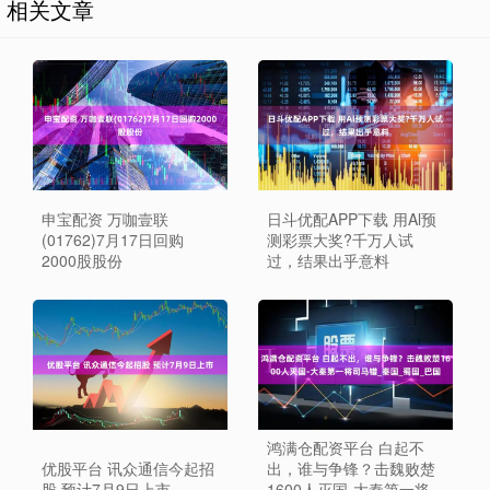
相关文章
申宝配资 万咖壹联
日斗优配APP下载 用Al预
(01762)7月17日回购
测彩票大奖?千万人试
2000股股份
过，结果出乎意料
鸿满仓配资平台 白起不
优股平台 讯众通信今起招
出，谁与争锋？击魏败楚
股 预计7月9日上市
1600人灭国-大秦第一将