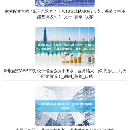
家林配资官网 4冠王也退赛了！从18支球队锐减到8支，香港金牛还
能坚持多久？_文一_赛季_联赛
新股配资APP下载 饺子馅这么调不出水，皮薄馅大，鲜掉眉毛，几天
不吃馋得慌！_调制_蔬菜_口感