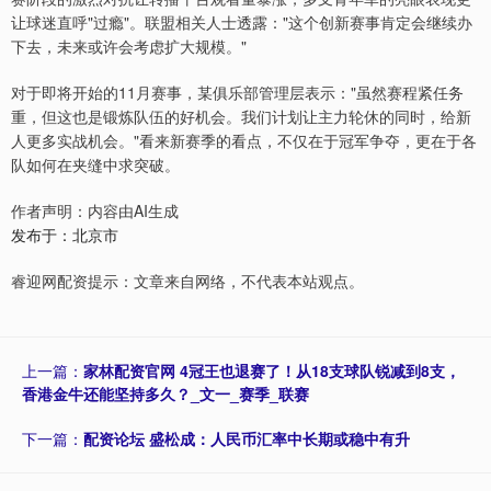
让球迷直呼"过瘾"。联盟相关人士透露："这个创新赛事肯定会继续办
下去，未来或许会考虑扩大规模。"
对于即将开始的11月赛事，某俱乐部管理层表示："虽然赛程紧任务
重，但这也是锻炼队伍的好机会。我们计划让主力轮休的同时，给新
人更多实战机会。"看来新赛季的看点，不仅在于冠军争夺，更在于各
队如何在夹缝中求突破。
作者声明：内容由AI生成
发布于：北京市
睿迎网配资提示：文章来自网络，不代表本站观点。
上一篇：
家林配资官网 4冠王也退赛了！从18支球队锐减到8支，
香港金牛还能坚持多久？_文一_赛季_联赛
下一篇：
配资论坛 盛松成：人民币汇率中长期或稳中有升