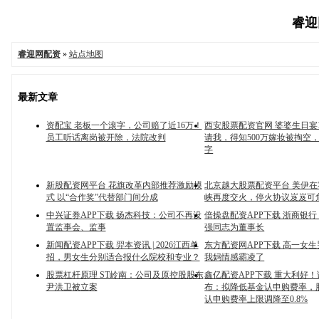
睿迎网
睿迎网配资
»
站点地图
最新文章
资配宝 老板一个滚字，公司赔了近16万！
西安股票配资官网 婆婆生日宴
员工听话离岗被开除，法院改判
请我，得知500万嫁妆被掏空
字
新股配资网平台 花旗改革内部推荐激励模
北京越大股票配资平台 美伊
式 以“合作奖”代替部门间分成
峡再度交火，停火协议岌岌可
中兴证券APP下载 扬杰科技：公司不再设
倍操盘配资APP下载 浙商银
置监事会、监事
强同志为董事长
新闻配资APP下载 羿本资讯 | 2026江西单
东方配资网APP下载 高一女
招，男女生分别适合报什么院校和专业？
我妈情感霸凌了
股票杠杆原理 ST岭南：公司及原控股股东
鑫亿配资APP下载 重大利好
尹洪卫被立案
布：拟降低基金认申购费率，
认申购费率上限调降至0.8%