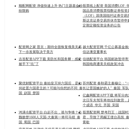
顺配网配资 净值快速上升 热门主题基金纷
股票线上配资 美国消费LOF:
纷限购
国品质消费股票指数证券投资
（LOF）因美国纽约证券交易
斯达克证券交易所休市暂停申
定期定额投资业务的公告
配资网之家 普京：期待全面恢复俄美关系
越大配资官网 千亿公募基金换
下一步发展取决于美方
信达澳亚董事长
吉首配资APP下载 美防长和国务卿：感觉
信德配资平台 韩国邮政暂停
被手下“坑”了
韩国电商遭美关税政策冲击
聚优财配资平台 秦始皇灭掉六国后，是如
苏州配资 春秋霸主秦穆公：“
何处置六国君主的？可能与你想的不同_秦
长让晋国嫉妒的人”_秦国_军队
国_赵国_楚国
亿鑫网配资APP下载 将军分
次日车夫驾车将他拉到敌营，
个成语_华元_齐国_宋国
鸿满仓配资平台 白起不出，谁与争锋？击
股票配资网 楚考烈王：战国
魏败楚1600人灭国-大秦第一将司马错_秦
君，导致了周赧王债台高筑_秦
国_蜀国_巴国
黄歇