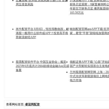
宏赢策略 张津镭:关税风暴引爆行情 警惕
卢深策略APP下载 农林牧渔
周五变盘风险
财务总监观察：9家畜禽饲料公
年薪百万财务总监 播恩集团徐
105.59万元
米牛配资平台 8月8日，恒生指数收跌，炒
铭创配资官网appAPP下载 狂开
港股一般用什么软件或APP？投资高手推
家，蜜雪“平替”甜啦啦加盟商
荐新浪财经APP
股票配资软件平台 中国互金协会：截至
领航证券APP下载 “心脏”开始
2025年6月底共计2664款移动金融App完成
国产大型邮轮实现首台主发电
备案
兰州股票配资网官网 上海：20
中式光伏等新能源项目上网电
电力市场
查看网站首页:
睿迎网配资