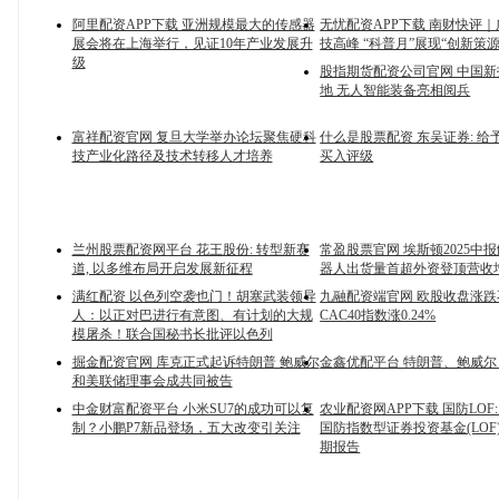
阿里配资APP下载 亚洲规模最大的传感器
无忧配资APP下载 南财快评
展会将在上海举行，见证10年产业发展升
技高峰 “科普月”展现“创新策
级
股指期货配资公司官网 中国
地 无人智能装备亮相阅兵
富祥配资官网 复旦大学举办论坛聚焦硬科
什么是股票配资 东吴证券: 给
技产业化路径及技术转移人才培养
买入评级
兰州股票配资网平台 花王股份: 转型新赛
常盈股票官网 埃斯顿2025中
道, 以多维布局开启发展新征程
器人出货量首超外资登顶营收增长
满红配资 以色列空袭也门！胡塞武装领导
九融配资端官网 欧股收盘涨跌
人：以正对巴进行有意图、有计划的大规
CAC40指数涨0.24%
模屠杀！联合国秘书长批评以色列
掘金配资官网 库克正式起诉特朗普 鲍威尔
金鑫优配平台 特朗普、鲍威尔
和美联储理事会成共同被告
中金财富配资平台 小米SU7的成功可以复
农业配资网APP下载 国防LOF
制？小鹏P7新品登场，五大改变引关注
国防指数型证券投资基金(LOF)
期报告