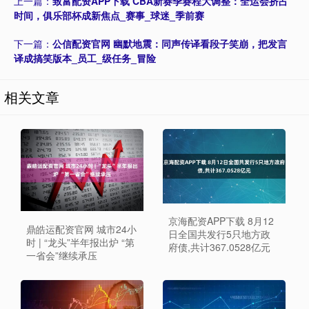
上一篇：
致富配资APP下载 CBA新赛季赛程大调整：全运会挤占
时间，俱乐部杯成新焦点_赛事_球迷_季前赛
下一篇：
公信配资官网 幽默地震：同声传译看段子笑崩，把发言
译成搞笑版本_员工_级任务_冒险
相关文章
京海配资APP下载 8月12
鼎皓运配资官网 城市24小
日全国共发行5只地方政
时 | “龙头”半年报出炉 “第
府债,共计367.0528亿元
一省会”继续承压