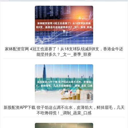
家林配资官网 4冠王也退赛了！从18支球队锐减到8支，香港金牛还
能坚持多久？_文一_赛季_联赛
新股配资APP下载 饺子馅这么调不出水，皮薄馅大，鲜掉眉毛，几天
不吃馋得慌！_调制_蔬菜_口感