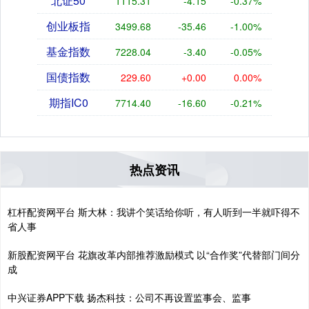
北证50
1115.31
-4.15
-0.37%
创业板指
3499.68
-35.46
-1.00%
基金指数
7228.04
-3.40
-0.05%
国债指数
229.60
+0.00
0.00%
期指IC0
7714.40
-16.60
-0.21%
热点资讯
杠杆配资网平台 斯大林：我讲个笑话给你听，有人听到一半就吓得不
省人事
新股配资网平台 花旗改革内部推荐激励模式 以“合作奖”代替部门间分
成
中兴证券APP下载 扬杰科技：公司不再设置监事会、监事