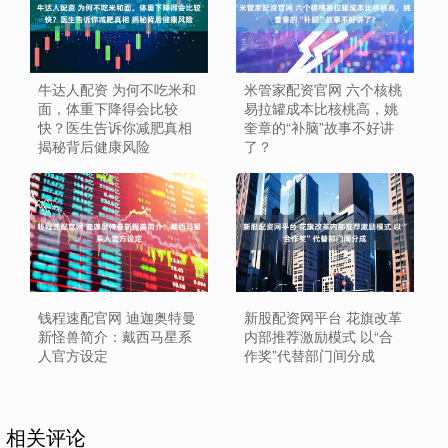
牛达人配资 为何不吃米和
米管家配资官网 六个核桃
面，体重下降得会比较
易拉罐成本比核桃高，姚
快？医生告诉你减肥真相
奎章的“补脑”故事不好讲
揭秘背后健康风险
了？
钱程速配官网 迪迦奥特曼
新股配资网平台 花旗改革
新怪兽简介：戴西马星系
内部推荐激励模式 以“合
人官方设定
作奖”代替部门间分成
相关评论