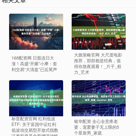
大旗策略官网 大尺度电影
168配资网 日股连日大
推荐，部部都是经典，值
涨！高盛“开撕”小摩：套
得你熬夜观看！_片子_权
利交易“大清盘”已近尾声
力_艺术
标普配资官网 红利低波
银华配资 全心全意疼老
ETF: 关于富国中证红利
婆，宠爱妻子无上限的5
低波动交易型开放式指数
个星座男_家庭
证券投资基金新增流动性