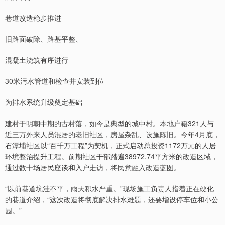
巷道改造稳步推进
旧路面破除、路基平整、
混凝土浇筑有序进行
30米污水管道和检查井安装到位
为排水系统升级奠定基础
建村于明朝中期的古村落，如今是典型的城中村。本地户籍321人与
近三万外来人员混居的老旧社区，房屋杂乱、设施陈旧。今年4月底，
石潭埔社区以“百千万工程”为契机，正式启动总投资1172万元的人居
环境整治提升工程。前期社区干部踏遍38972.74平方米的改造区域，
通过数十场居民座谈和入户走访，将民意融入改造蓝图。
“以前巷道坑洼不平，雨天积水严重。”现场施工负责人指着正在硬化
的巷道介绍，“这次改造将彻底解决排水难题，还要增设停车位和小公
园。”