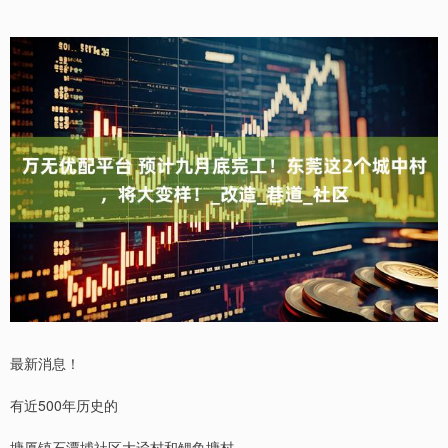
最新消息！
有近500年历史的
塘厦镇石潭埔社区大迳村和鲤鱼塘村