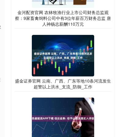
金河配资官网 农林牧渔行业上市公司财务总监观
察：9家畜禽饲料公司中有3位年薪百万财务总监 唐
人神杨志薪酬110万元
敏
素
盛金证券官网 云南、广西、广东等地10条河流发生
超警以上洪水_支流_防御_工作