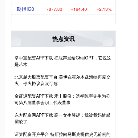
期指IC0
7877.80
+164.40
+2.13%
热点资讯
掌中宝配资APP下载 把屁声发给ChatGPT，它说这
是艺术
北京越大股票配资平台 美伊在霍尔木兹海峡再度交
火，停火协议岌岌可危
金证通配资APP下载 禾丰股份：选举陈宇先生为公
司第八届董事会职工代表董事
东方配资网APP下载 高一女生哭诉：我被我妈情感
霸凌了
证券配资开户平台 特斯拉向马斯克提供史无前例的