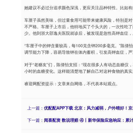
她建议不必过分追求颜色深浅，更应关注品种特性。比如有
车厘子虽然美味，但过量食用可能带来健康风险，特别是对
不严格。车厘子上市后，他特地买了个头大的，一次性吃了
少。他到浙大邵逸夫医院就诊后，被发现是急性高钾血症，
“车厘子中的钾含量较高，每100克含钾200多毫克。”陈
调节能力下降，容易导致钾在体内蓄积，引发高钾血症，严
对于“老糖友”们，陈倩怡支招：“现在很多人有动态血糖仪
小时的血糖变化。这样能清楚地了解自己对这种食物的真实反
睿迎网配资提示：文章来自网络，不代表本站观点。
上一篇：
优配配APP下载 北京：风力减弱，户外晴好！
下一篇：
闻喜配资 数说理赔 ④丨新华保险应急响应：累计