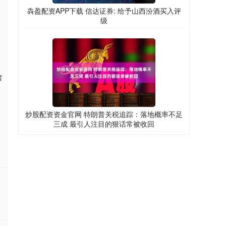
犇盈配资APP下载 信达证券: 给予山西汾酒买入评
级
者
炒股配资资金官网 特朗普关税追踪：落地概率不足
三成 最引人注目的狠话常被收回