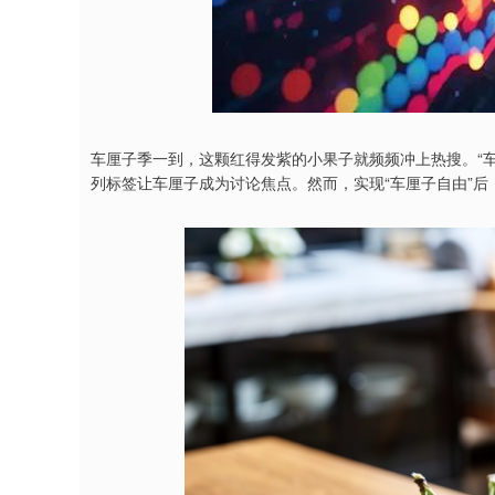
车厘子季一到，这颗红得发紫的小果子就频频冲上热搜。“车
列标签让车厘子成为讨论焦点。然而，实现“车厘子自由”