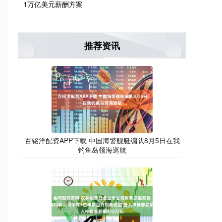
1万亿美元薪酬方案
推荐资讯
百铭洋配资APP下载 中国海警舰艇编队8月5日在我
钓鱼岛领海巡航