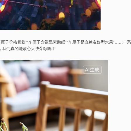
厘子价格暴跌”“车厘子含褪黑素助眠”“车厘子是血糖友好型水果”……一系
后，我们真的能放心大快朵颐吗？