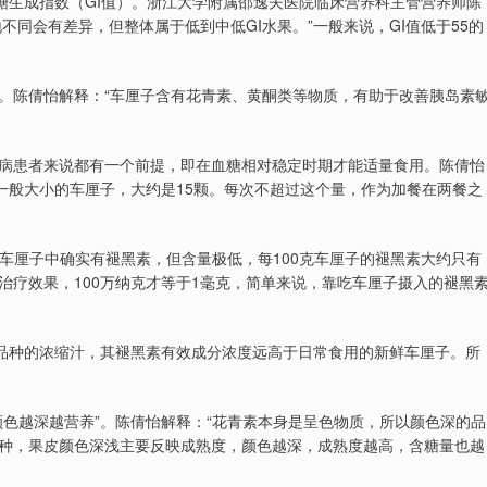
糖生成指数（GI值）。浙江大学附属邵逸夫医院临床营养科主管营养师陈
地不同会有差异，但整体属于低到中低GI水果。”一般来说，GI值低于55的
。陈倩怡解释：“车厘子含有花青素、黄酮类等物质，有助于改善胰岛素
病患者来说都有一个前提，即在血糖相对稳定时期才能适量食用。陈倩怡
一般大小的车厘子，大约是15颗。每次不超过这个量，作为加餐在两餐之
“车厘子中确实有褪黑素，但含量极低，每100克车厘子的褪黑素大约只有
眠治疗效果，100万纳克才等于1毫克，简单来说，靠吃车厘子摄入的褪黑
桃品种的浓缩汁，其褪黑素有效成分浓度远高于日常食用的新鲜车厘子。所
色越深越营养”。陈倩怡解释：“花青素本身是呈色物质，所以颜色深的品
种，果皮颜色深浅主要反映成熟度，颜色越深，成熟度越高，含糖量也越