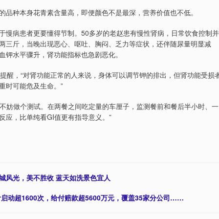
的品种本身花青素含量高，即便颜色不是最深，营养价值也不低。
于慢病患者更要懂得节制。50多岁的老赵患有慢性肾病，日常饮食控制并
两三斤，当晚出现恶心、呕吐、胸闷、乏力等症状，还伴随尿量明显减
血钾水平骤升，肾功能指标也急剧恶化。
倩怡提醒，“对肾功能正常的人来说，身体可以调节钾的排出，但肾功能受损
重时可能危及生命。”
，不妨做个测试。在两餐之间吃定量的车厘子，监测餐前和餐后半小时、一
应，比单纯看GI值更有指导意义。”
京城风光，美不胜收 蓝天如洗景色宜人
启动超1600次，给付赔款超5600万元，覆盖35家分公司……